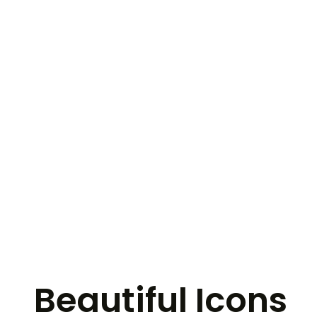
Skip
to
content
Beautiful Icons